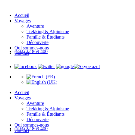
Accueil
Voyages
Aventure
Trekking & Alpinisme
Famille & Étudiants
Découverte
Qui sommes-nous
(593) 22 869 400
Contact
Accueil
Voyages
Aventure
Trekking & Alpinisme
Famille & Étudiants
Découverte
Qui sommes-nous
(593) 22 869 400
Contact