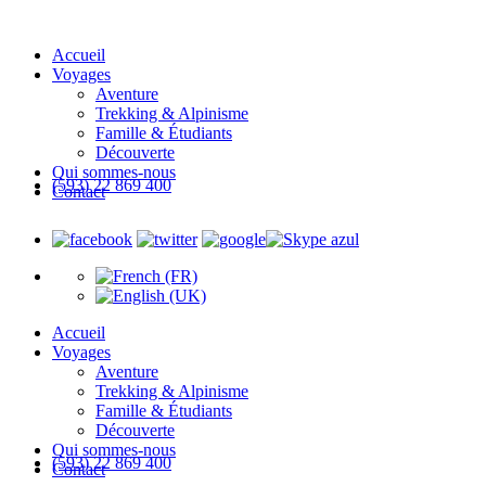
Accueil
Voyages
Aventure
Trekking & Alpinisme
Famille & Étudiants
Découverte
Qui sommes-nous
(593) 22 869 400
Contact
Accueil
Voyages
Aventure
Trekking & Alpinisme
Famille & Étudiants
Découverte
Qui sommes-nous
(593) 22 869 400
Contact