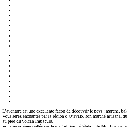
L’aventure est une excellente façon de découvrir le pays : marche, bala
Vous serez enchantés par la région d’Otavalo, son marché artisanal d
au pied du volcan Imbabura.
Vous serez émerveillés par la magnifique végétation de Mindo et celle