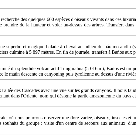
echerche des quelques 600 espèces d'oiseaux vivants dans ces luxurian
 prendre de la hauteur et voler au-dessus des arbres. Transfert dans 
ne superbe et magique balade à cheval au milieu du páramo andin (ste
aciers culmine à 5 897 mètres. En fin de journée, transfert à Baños aux 
ximité du splendide volcan actif Tungurahua (5 016 m), Baños est un pet
 le matin descente en canyoning puis tyrolienne au dessus d'une rivièr
 l'allée des Cascades avec une vue sur les grands canyons. Il nous fau
nant dans l'Oriente, nom qui désigne la partie amazonienne du pays et 
le, où nous pourrons observer une flore variée, oiseaux, insectes et a
 des souhaits du groupe : visite d'un centre de secours aux animaux, 