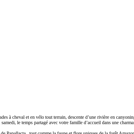
des à cheval et en vélo tout terrain, descente d’une rivière en canyonin
u samedi, le temps partagé avec votre famille d’accueil dans une charm
 de Papallacta , tout comme la faune et flore uniques de la forêt Amazo