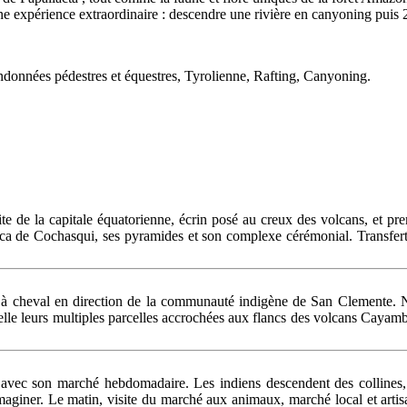
une expérience extraordinaire : descendre une rivière en canyoning puis
Randonnées pédestres et équestres, Tyrolienne, Rafting, Canyoning.
ite de la capitale équatorienne, écrin posé au creux des volcans, et pr
inca de Cochasqui, ses pyramides et son complexe cérémonial. Transfert
 à cheval en direction de la communauté indigène de San Clemente. N
elle leurs multiples parcelles accrochées aux flancs des volcans Cayam
e avec son marché hebdomadaire. Les indiens descendent des collines,
maginer. Le matin, visite du marché aux animaux, marché local et artis