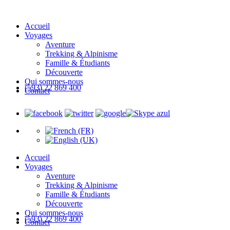
Accueil
Voyages
Aventure
Trekking & Alpinisme
Famille & Étudiants
Découverte
Qui sommes-nous
(593) 22 869 400
Contact
Accueil
Voyages
Aventure
Trekking & Alpinisme
Famille & Étudiants
Découverte
Qui sommes-nous
(593) 22 869 400
Contact